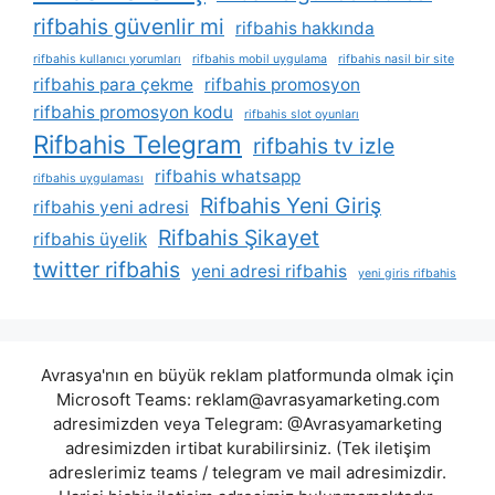
rifbahis güvenlir mi
rifbahis hakkında
rifbahis kullanıcı yorumları
rifbahis mobil uygulama
rifbahis nasil bir site
rifbahis para çekme
rifbahis promosyon
rifbahis promosyon kodu
rifbahis slot oyunları
Rifbahis Telegram
rifbahis tv izle
rifbahis whatsapp
rifbahis uygulaması
Rifbahis Yeni Giriş
rifbahis yeni adresi
Rifbahis Şikayet
rifbahis üyelik
twitter rifbahis
yeni adresi rifbahis
yeni giris rifbahis
Avrasya'nın en büyük reklam platformunda olmak için
Microsoft Teams:
reklam@avrasyamarketing.com
adresimizden veya Telegram: @Avrasyamarketing
adresimizden irtibat kurabilirsiniz. (Tek iletişim
adreslerimiz teams / telegram ve mail adresimizdir.