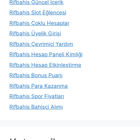
Rifbahis Güncel İçerik
Rifbahis Slot Eğlencesi
Rifbahis Çoklu Hesaplar
Rifbahis Üyelik Girişi
Rifbahis Çevrimiçi Yardım
Rifbahis Hesap Paneli Kimliği
Rifbahis Hesap Etkinleştirme
Rifbahis Bonus Puanı
Rifbahis Para Kazanma
Rifbahis Spor Fiyatları
Rifbahis Bahisçi Alımı