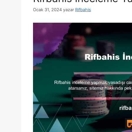
Ocak 31, 2024
yazar
Rifbahis