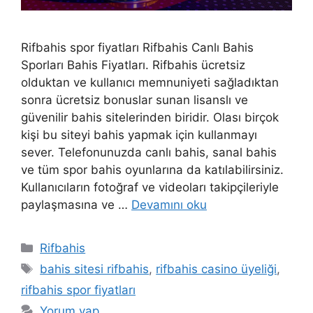
Rifbahis spor fiyatları Rifbahis Canlı Bahis
Sporları Bahis Fiyatları. Rifbahis ücretsiz
olduktan ve kullanıcı memnuniyeti sağladıktan
sonra ücretsiz bonuslar sunan lisanslı ve
güvenilir bahis sitelerinden biridir. Olası birçok
kişi bu siteyi bahis yapmak için kullanmayı
sever. Telefonunuzda canlı bahis, sanal bahis
ve tüm spor bahis oyunlarına da katılabilirsiniz.
Kullanıcıların fotoğraf ve videoları takipçileriyle
paylaşmasına ve …
Devamını oku
Kategoriler
Rifbahis
Etiketler
bahis sitesi rifbahis
,
rifbahis casino üyeliği
,
rifbahis spor fiyatları
Yorum yap