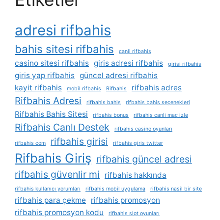
adresi rifbahis
bahis sitesi rifbahis
canli rifbahis
casino sitesi rifbahis
giris adresi rifbahis
girisi rifbahis
giris yap rifbahis
güncel adresi rifbahis
kayit rifbahis
rifbahis adres
mobil rifbahis
Rifbahis
Rifbahis Adresi
rifbahis bahis
rifbahis bahis seçenekleri
Rifbahis Bahis Sitesi
rifbahis bonus
rifbahis canli maç izle
Rifbahis Canlı Destek
rifbahis casino oyunları
rifbahis girisi
rifbahis com
rifbahis giris twitter
Rifbahis Giriş
rifbahis güncel adresi
rifbahis güvenlir mi
rifbahis hakkında
rifbahis kullanıcı yorumları
rifbahis mobil uygulama
rifbahis nasil bir site
rifbahis para çekme
rifbahis promosyon
rifbahis promosyon kodu
rifbahis slot oyunları