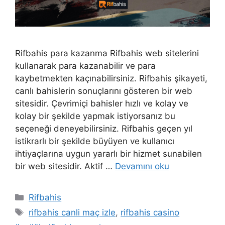
Rifbahis para kazanma Rifbahis web sitelerini
kullanarak para kazanabilir ve para
kaybetmekten kaçınabilirsiniz. Rifbahis şikayeti,
canlı bahislerin sonuçlarını gösteren bir web
sitesidir. Çevrimiçi bahisler hızlı ve kolay ve
kolay bir şekilde yapmak istiyorsanız bu
seçeneği deneyebilirsiniz. Rifbahis geçen yıl
istikrarlı bir şekilde büyüyen ve kullanıcı
ihtiyaçlarına uygun yararlı bir hizmet sunabilen
bir web sitesidir. Aktif …
Devamını oku
Kategoriler
Rifbahis
Etiketler
rifbahis canli maç izle
,
rifbahis casino