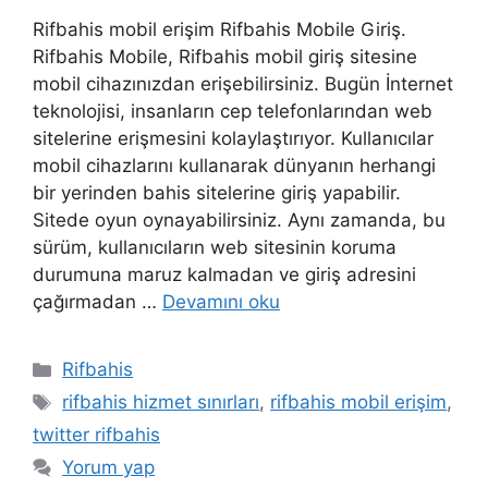
Rifbahis mobil erişim Rifbahis Mobile Giriş.
Rifbahis Mobile, Rifbahis mobil giriş sitesine
mobil cihazınızdan erişebilirsiniz. Bugün İnternet
teknolojisi, insanların cep telefonlarından web
sitelerine erişmesini kolaylaştırıyor. Kullanıcılar
mobil cihazlarını kullanarak dünyanın herhangi
bir yerinden bahis sitelerine giriş yapabilir.
Sitede oyun oynayabilirsiniz. Aynı zamanda, bu
sürüm, kullanıcıların web sitesinin koruma
durumuna maruz kalmadan ve giriş adresini
çağırmadan …
Devamını oku
Kategoriler
Rifbahis
Etiketler
rifbahis hizmet sınırları
,
rifbahis mobil erişim
,
twitter rifbahis
Yorum yap