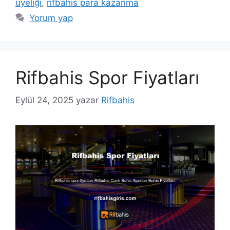
üyeliği
,
rifbahis para kazanma
Yorum yap
Rifbahis Spor Fiyatları
Eylül 24, 2025
yazar
Rifbahis