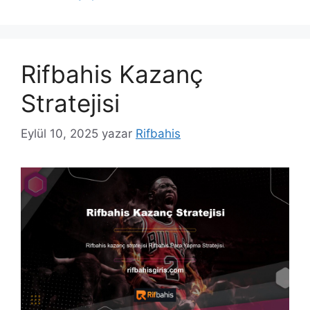
Rifbahis Kazanç
Stratejisi
Eylül 10, 2025
yazar
Rifbahis