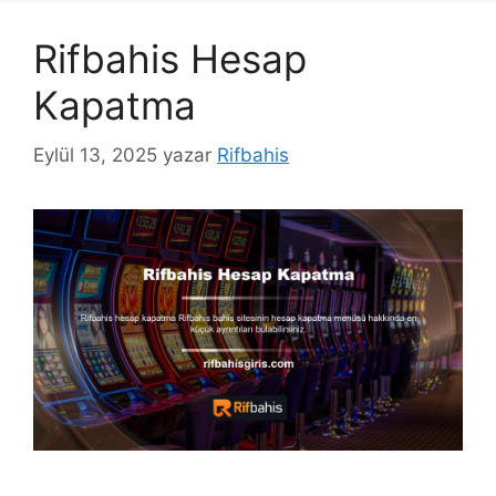
Rifbahis Hesap
Kapatma
Eylül 13, 2025
yazar
Rifbahis