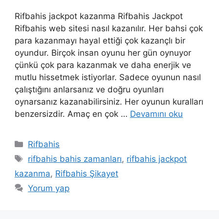
Rifbahis jackpot kazanma Rifbahis Jackpot
Rifbahis web sitesi nasıl kazanılır. Her bahsi çok
para kazanmayı hayal ettiği çok kazançlı bir
oyundur. Birçok insan oyunu her gün oynuyor
çünkü çok para kazanmak ve daha enerjik ve
mutlu hissetmek istiyorlar. Sadece oyunun nasıl
çalıştığını anlarsanız ve doğru oyunları
oynarsanız kazanabilirsiniz. Her oyunun kuralları
benzersizdir. Amaç en çok …
Devamını oku
Kategoriler
Rifbahis
Etiketler
rifbahis bahis zamanları
,
rifbahis jackpot
kazanma
,
Rifbahis Şikayet
Yorum yap