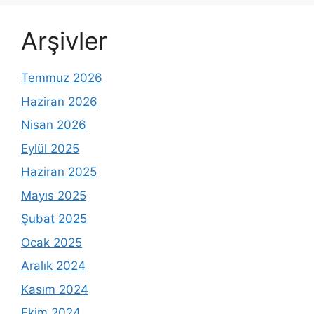
Arşivler
Temmuz 2026
Haziran 2026
Nisan 2026
Eylül 2025
Haziran 2025
Mayıs 2025
Şubat 2025
Ocak 2025
Aralık 2024
Kasım 2024
Ekim 2024