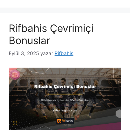
Rifbahis Çevrimiçi
Bonuslar
Eylül 3, 2025
yazar
Rifbahis