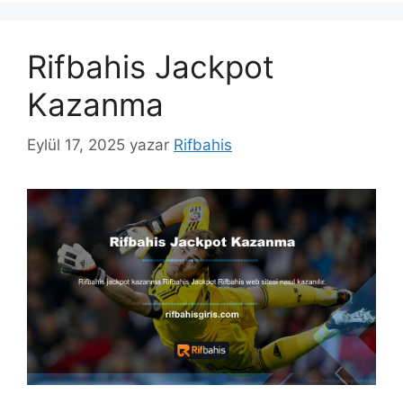
Rifbahis Jackpot
Kazanma
Eylül 17, 2025
yazar
Rifbahis