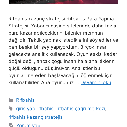
Rifbahis kazanç stratejisi Rifbahis Para Yapma
Stratejisi. Yabancı casino sitelerinde daha fazla
para kazanabileceklerini bilenler memnun
değildir. Taktik yapmak istediklerini söylediler ve
ben başka bir şey yapıyordum. Birçok insan
gelecekte analitik kullanacak. Oyun eskisi kadar
doğal değil, ancak çoğu insan hala analitiklerin
güçlü olduğunu düşünüyor. Analistler bu
oyunları nereden başlayacağını öğrenmek için
kullanabilirler. Ana oyununuz …
Devamını oku
Kategoriler
Rifbahis
Etiketler
giris yap rifbahis
,
rifbahis çağrı merkezi
,
rifbahis kazanç stratejisi
Yorum yap