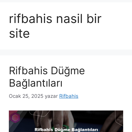
rifbahis nasil bir
site
Rifbahis Düğme
Bağlantıları
Ocak 25, 2025
yazar
Rifbahis