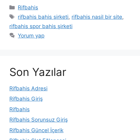
Kategoriler
Rifbahis
Etiketler
rifbahis bahis şirketi
,
rifbahis nasil bir site
,
rifbahis spor bahis şirketi
Yorum yap
Son Yazılar
Rifbahis Adresi
Rifbahis Giriş
Rifbahis
Rifbahis Sorunsuz Giriş
Rifbahis Güncel İçerik