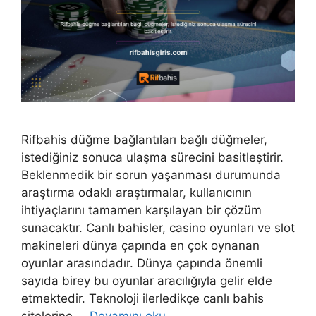
Rifbahis düğme bağlantıları bağlı düğmeler,
istediğiniz sonuca ulaşma sürecini basitleştirir.
Beklenmedik bir sorun yaşanması durumunda
araştırma odaklı araştırmalar, kullanıcının
ihtiyaçlarını tamamen karşılayan bir çözüm
sunacaktır. Canlı bahisler, casino oyunları ve slot
makineleri dünya çapında en çok oynanan
oyunlar arasındadır. Dünya çapında önemli
sayıda birey bu oyunlar aracılığıyla gelir elde
etmektedir. Teknoloji ilerledikçe canlı bahis
sitelerine …
Devamını oku