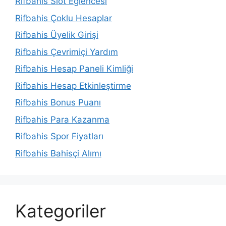
Rifbahis Slot Eğlencesi
Rifbahis Çoklu Hesaplar
Rifbahis Üyelik Girişi
Rifbahis Çevrimiçi Yardım
Rifbahis Hesap Paneli Kimliği
Rifbahis Hesap Etkinleştirme
Rifbahis Bonus Puanı
Rifbahis Para Kazanma
Rifbahis Spor Fiyatları
Rifbahis Bahisçi Alımı
Kategoriler