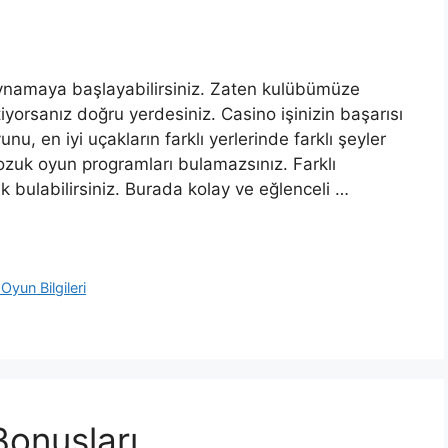
ynamaya başlayabilirsiniz. Zaten kulübümüze
yorsanız doğru yerdesiniz. Casino işinizin başarısı
unu, en iyi uçakların farklı yerlerinde farklı şeyler
ozuk oyun programları bulamazsınız. Farklı
k bulabilirsiniz. Burada kolay ve eğlenceli …
Oyun Bilgileri
onusları