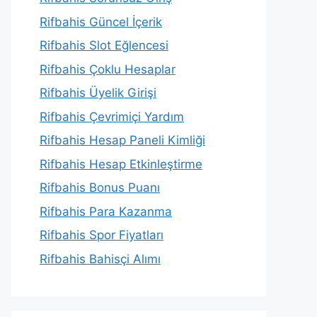
Rifbahis Güncel İçerik
Rifbahis Slot Eğlencesi
Rifbahis Çoklu Hesaplar
Rifbahis Üyelik Girişi
Rifbahis Çevrimiçi Yardım
Rifbahis Hesap Paneli Kimliği
Rifbahis Hesap Etkinleştirme
Rifbahis Bonus Puanı
Rifbahis Para Kazanma
Rifbahis Spor Fiyatları
Rifbahis Bahisçi Alımı