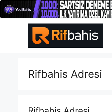
İçeriğe
atla
Rifbahis Adresi
Rifbahis Adresi