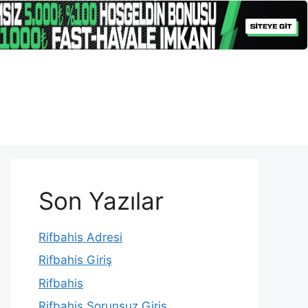
Son Yazılar
Rifbahis Adresi
Rifbahis Giriş
Rifbahis
Rifbahis Sorunsuz Giriş