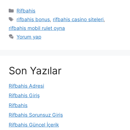
Kategoriler
Rifbahis
Etiketler
rifbahis bonus
,
rifbahis casino siteleri
,
rifbahis mobil rulet oyna
Yorum yap
Son Yazılar
Rifbahis Adresi
Rifbahis Giriş
Rifbahis
Rifbahis Sorunsuz Giriş
Rifbahis Güncel İçerik