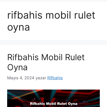
rifbahis mobil rulet
oyna
Rifbahis Mobil Rulet
Oyna
Mayıs 4, 2024
yazar
Rifbahis