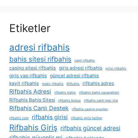
Etiketler
adresi rifbahis
bahis sitesi rifbahis
canli rifbahis
casino sitesi rifbahis
giris adresi rifbahis
girisi rifbahis
giris yap rifbahis
güncel adresi rifbahis
kayit rifbahis
rifbahis adres
mobil rifbahis
Rifbahis
Rifbahis Adresi
rifbahis bahis
rifbahis bahis seçenekleri
Rifbahis Bahis Sitesi
rifbahis bonus
rifbahis canli maç izle
Rifbahis Canlı Destek
rifbahis casino oyunları
rifbahis girisi
rifbahis com
rifbahis giris twitter
Rifbahis Giriş
rifbahis güncel adresi
rifbahis güvenlir mi