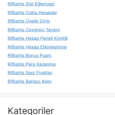
Rifbahis Slot Eğlencesi
Rifbahis Çoklu Hesaplar
Rifbahis Üyelik Girişi
Rifbahis Çevrimiçi Yardım
Rifbahis Hesap Paneli Kimliği
Rifbahis Hesap Etkinleştirme
Rifbahis Bonus Puanı
Rifbahis Para Kazanma
Rifbahis Spor Fiyatları
Rifbahis Bahisçi Alımı
Kategoriler