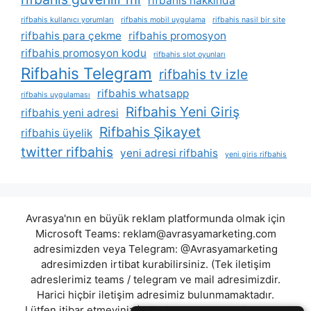
rifbahis hakkında
rifbahis kullanıcı yorumları
rifbahis mobil uygulama
rifbahis nasil bir site
rifbahis para çekme
rifbahis promosyon
rifbahis promosyon kodu
rifbahis slot oyunları
Rifbahis Telegram
rifbahis tv izle
rifbahis whatsapp
rifbahis uygulaması
Rifbahis Yeni Giriş
rifbahis yeni adresi
Rifbahis Şikayet
rifbahis üyelik
twitter rifbahis
yeni adresi rifbahis
yeni giris rifbahis
Avrasya'nın en büyük reklam platformunda olmak için
Microsoft Teams:
reklam@avrasyamarketing.com
adresimizden veya Telegram: @Avrasyamarketing
adresimizden irtibat kurabilirsiniz. (Tek iletişim
adreslerimiz teams / telegram ve mail adresimizdir.
Harici hiçbir iletişim adresimiz bulunmamaktadır.
Lütfen itibar etmeyiniz.) Türkiye yasalarına göre 7258