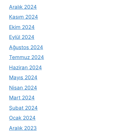
Aralık 2024
Kasım 2024
Ekim 2024
Eylül 2024
Ağustos 2024
Temmuz 2024
Haziran 2024
Mayıs 2024
Nisan 2024
Mart 2024
Şubat 2024
Ocak 2024
Aralık 2023