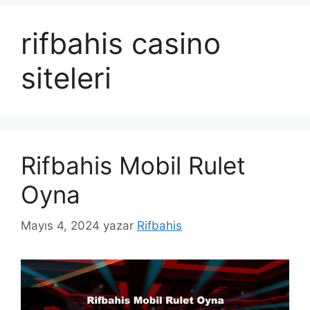
rifbahis casino
siteleri
Rifbahis Mobil Rulet
Oyna
Mayıs 4, 2024
yazar
Rifbahis