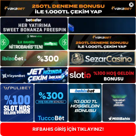
×
RIFBAHIS GİRİŞ İÇİN TIKLAYINIZ!