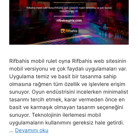
Rifbahis mobil rulet oyna Rifbahis web sitesinin
mobil versiyonu ve çok faydalı uygulamaları var.
Uygulama temiz ve basit bir tasarıma sahip
olmasına rağmen tüm özellik ve işlevlere erişim
sunuyor. Oyun endüstrisini incelerken minimalist
tasarımı tercih etmek, karar vermeden önce en
basit ve karmaşık olmayan tasarım seçeneğini
sunuyor. Teknolojinin ilerlemesi mobil
uygulamaların kullanımını gereksiz hale getirdi.
…
Devamını oku