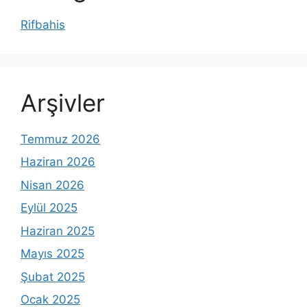
Rifbahis
Arşivler
Temmuz 2026
Haziran 2026
Nisan 2026
Eylül 2025
Haziran 2025
Mayıs 2025
Şubat 2025
Ocak 2025