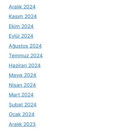
Aralık 2024
Kasım 2024
Ekim 2024
Eylül 2024
Ağustos 2024
Temmuz 2024
Haziran 2024
Mayıs 2024
Nisan 2024
Mart 2024
Şubat 2024
Ocak 2024
Aralık 2023