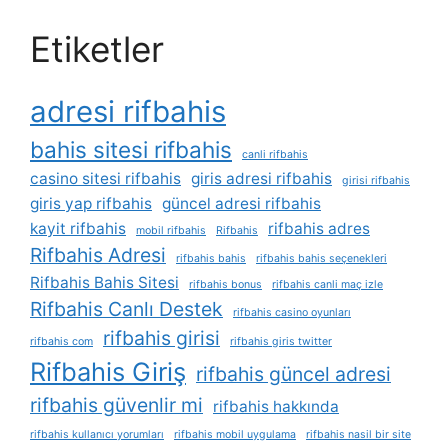
Etiketler
adresi rifbahis
bahis sitesi rifbahis
canli rifbahis
casino sitesi rifbahis
giris adresi rifbahis
girisi rifbahis
giris yap rifbahis
güncel adresi rifbahis
kayit rifbahis
rifbahis adres
mobil rifbahis
Rifbahis
Rifbahis Adresi
rifbahis bahis
rifbahis bahis seçenekleri
Rifbahis Bahis Sitesi
rifbahis bonus
rifbahis canli maç izle
Rifbahis Canlı Destek
rifbahis casino oyunları
rifbahis girisi
rifbahis com
rifbahis giris twitter
Rifbahis Giriş
rifbahis güncel adresi
rifbahis güvenlir mi
rifbahis hakkında
rifbahis kullanıcı yorumları
rifbahis mobil uygulama
rifbahis nasil bir site