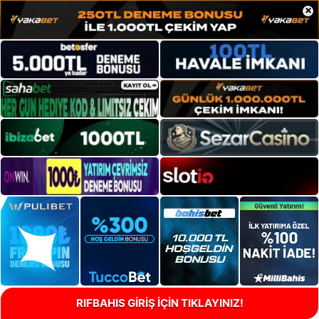
×
RIFBAHIS GİRİŞ İÇİN TIKLAYINIZ!