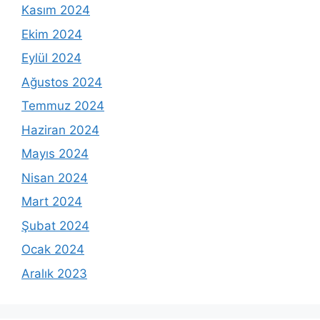
Kasım 2024
Ekim 2024
Eylül 2024
Ağustos 2024
Temmuz 2024
Haziran 2024
Mayıs 2024
Nisan 2024
Mart 2024
Şubat 2024
Ocak 2024
Aralık 2023