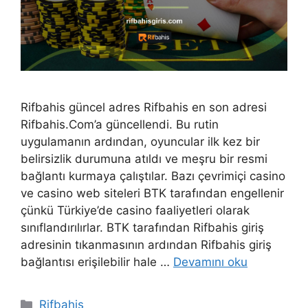
Rifbahis güncel adres Rifbahis en son adresi
Rifbahis.Com’a güncellendi. Bu rutin
uygulamanın ardından, oyuncular ilk kez bir
belirsizlik durumuna atıldı ve meşru bir resmi
bağlantı kurmaya çalıştılar. Bazı çevrimiçi casino
ve casino web siteleri BTK tarafından engellenir
çünkü Türkiye’de casino faaliyetleri olarak
sınıflandırılırlar. BTK tarafından Rifbahis giriş
adresinin tıkanmasının ardından Rifbahis giriş
bağlantısı erişilebilir hale …
Devamını oku
Kategoriler
Rifbahis