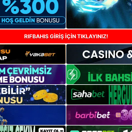
RIFBAHIS GİRİŞ İÇİN TIKLAYINIZ!