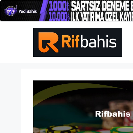
İçeriğe
atla