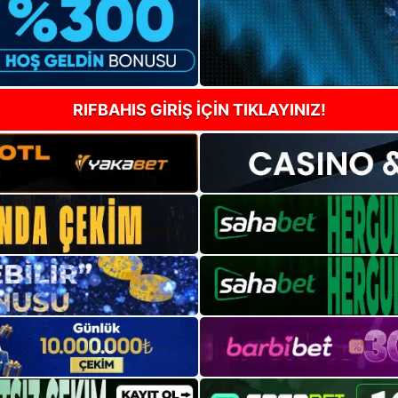
RIFBAHIS GİRİŞ İÇİN TIKLAYINIZ!