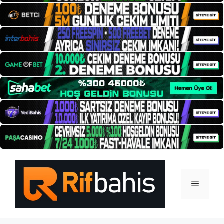
İçeriğe
atla
Menü