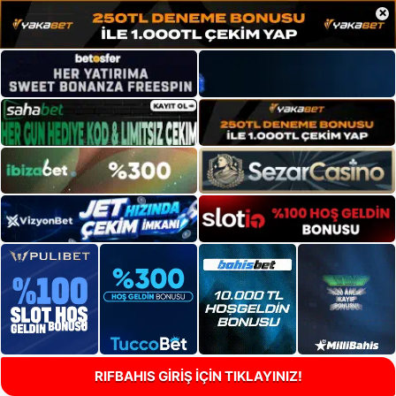
×
RIFBAHIS GİRİŞ İÇİN TIKLAYINIZ!