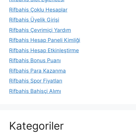
Rifbahis Çoklu Hesaplar
Rifbahis Üyelik Girişi
Rifbahis Çevrimiçi Yardım
Rifbahis Hesap Paneli Kimliği
Rifbahis Hesap Etkinleştirme
Rifbahis Bonus Puanı
Rifbahis Para Kazanma
Rifbahis Spor Fiyatları
Rifbahis Bahisçi Alımı
Kategoriler