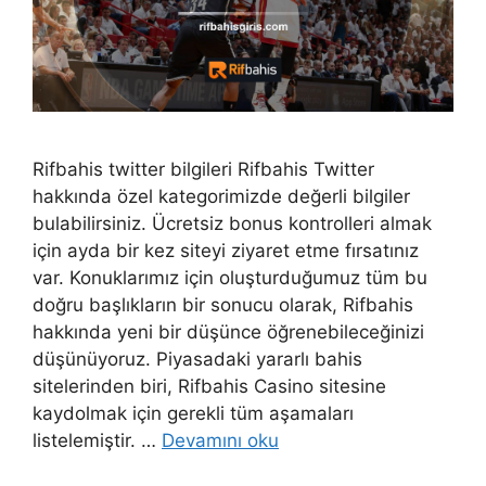
Rifbahis twitter bilgileri Rifbahis Twitter
hakkında özel kategorimizde değerli bilgiler
bulabilirsiniz. Ücretsiz bonus kontrolleri almak
için ayda bir kez siteyi ziyaret etme fırsatınız
var. Konuklarımız için oluşturduğumuz tüm bu
doğru başlıkların bir sonucu olarak, Rifbahis
hakkında yeni bir düşünce öğrenebileceğinizi
düşünüyoruz. Piyasadaki yararlı bahis
sitelerinden biri, Rifbahis Casino sitesine
kaydolmak için gerekli tüm aşamaları
listelemiştir. …
Devamını oku