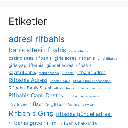
Etiketler
adresi rifbahis
bahis sitesi rifbahis
canli rifbahis
casino sitesi rifbahis
giris adresi rifbahis
girisi rifbahis
giris yap rifbahis
güncel adresi rifbahis
kayit rifbahis
rifbahis adres
mobil rifbahis
Rifbahis
Rifbahis Adresi
rifbahis bahis
rifbahis bahis seçenekleri
Rifbahis Bahis Sitesi
rifbahis bonus
rifbahis canli maç izle
Rifbahis Canlı Destek
rifbahis casino oyunları
rifbahis girisi
rifbahis com
rifbahis giris twitter
Rifbahis Giriş
rifbahis güncel adresi
rifbahis güvenlir mi
rifbahis hakkında