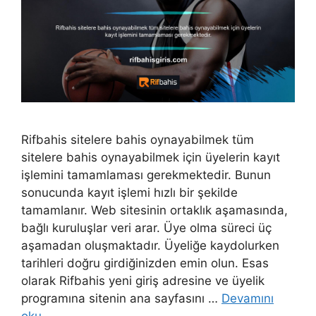
Rifbahis sitelere bahis oynayabilmek tüm
sitelere bahis oynayabilmek için üyelerin kayıt
işlemini tamamlaması gerekmektedir. Bunun
sonucunda kayıt işlemi hızlı bir şekilde
tamamlanır. Web sitesinin ortaklık aşamasında,
bağlı kuruluşlar veri arar. Üye olma süreci üç
aşamadan oluşmaktadır. Üyeliğe kaydolurken
tarihleri ​​doğru girdiğinizden emin olun. Esas
olarak Rifbahis yeni giriş adresine ve üyelik
programına sitenin ana sayfasını …
Devamını
oku