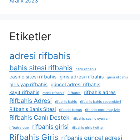
Aralık 2023
Etiketler
adresi rifbahis
bahis sitesi rifbahis
canli rifbahis
casino sitesi rifbahis
giris adresi rifbahis
girisi rifbahis
giris yap rifbahis
güncel adresi rifbahis
kayit rifbahis
rifbahis adres
mobil rifbahis
Rifbahis
Rifbahis Adresi
rifbahis bahis
rifbahis bahis seçenekleri
Rifbahis Bahis Sitesi
rifbahis bonus
rifbahis canli maç izle
Rifbahis Canlı Destek
rifbahis casino oyunları
rifbahis girisi
rifbahis com
rifbahis giris twitter
Rifbahis Giriş
rifbahis güncel adresi