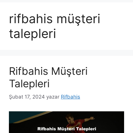
rifbahis müşteri
talepleri
Rifbahis Müşteri
Talepleri
Şubat 17, 2024
yazar
Rifbahis