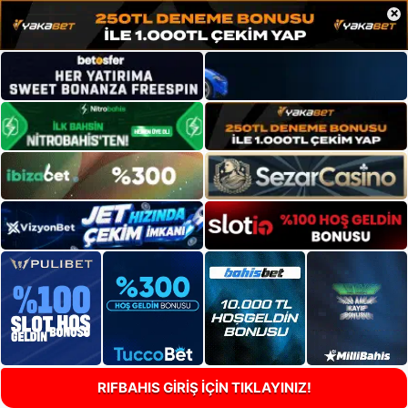
×
RIFBAHIS GİRİŞ İÇİN TIKLAYINIZ!