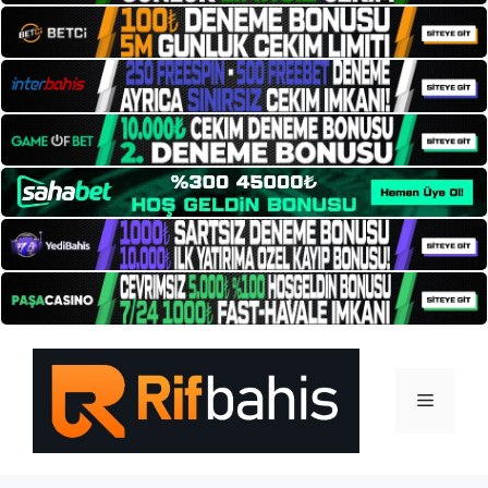
İçeriğe
atla
Menü