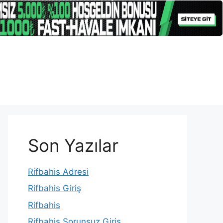
Son Yazılar
Rifbahis Adresi
Rifbahis Giriş
Rifbahis
Rifbahis Sorunsuz Giriş