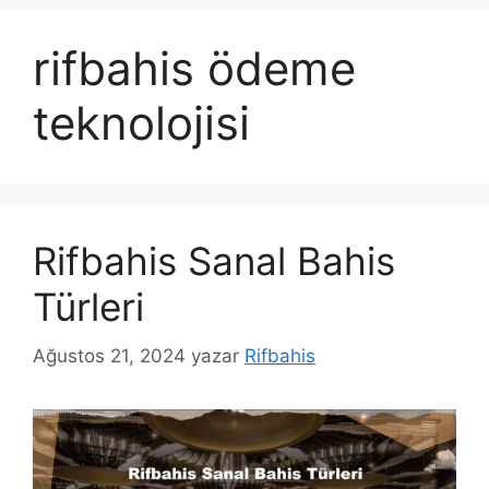
rifbahis ödeme
teknolojisi
Rifbahis Sanal Bahis
Türleri
Ağustos 21, 2024
yazar
Rifbahis