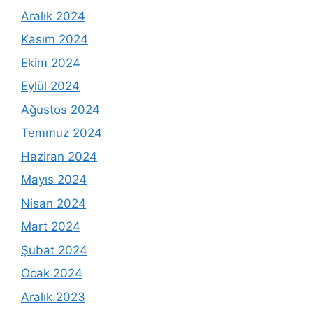
Aralık 2024
Kasım 2024
Ekim 2024
Eylül 2024
Ağustos 2024
Temmuz 2024
Haziran 2024
Mayıs 2024
Nisan 2024
Mart 2024
Şubat 2024
Ocak 2024
Aralık 2023