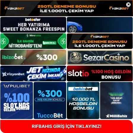
×
RIFBAHIS GİRİŞ İÇİN TIKLAYINIZ!