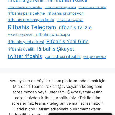
rifbahis hakkında
rifbahis kullanıcı yorumları
rifbahis mobil uygulama
rifbahis nasil bir site
rifbahis para çekme
rifbahis promosyon
rifbahis promosyon kodu
rifbahis slot oyunları
Rifbahis Telegram
rifbahis tv izle
rifbahis whatsapp
rifbahis uygulaması
Rifbahis Yeni Giriş
rifbahis yeni adresi
Rifbahis Şikayet
rifbahis üyelik
twitter rifbahis
yeni adresi rifbahis
yeni giris rifbahis
Avrasya'nın en büyük reklam platformunda olmak için
Microsoft Teams:
reklam@avrasyamarketing.com
adresimizden veya Telegram: @Avrasyamarketing
adresimizden irtibat kurabilirsiniz. (Tek iletişim
adreslerimiz teams / telegram ve mail adresimizdir.
Harici hiçbir iletişim adresimiz bulunmamaktadır.
Lütfen itibar etmeyiniz.) Türkiye yasalarına göre 7258