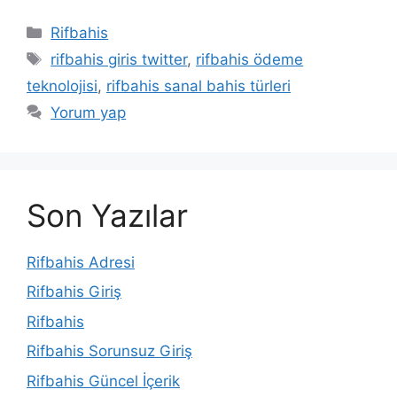
Kategoriler
Rifbahis
Etiketler
rifbahis giris twitter
,
rifbahis ödeme
teknolojisi
,
rifbahis sanal bahis türleri
Yorum yap
Son Yazılar
Rifbahis Adresi
Rifbahis Giriş
Rifbahis
Rifbahis Sorunsuz Giriş
Rifbahis Güncel İçerik