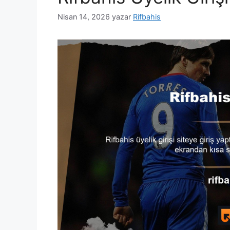
Nisan 14, 2026
yazar
Rifbahis