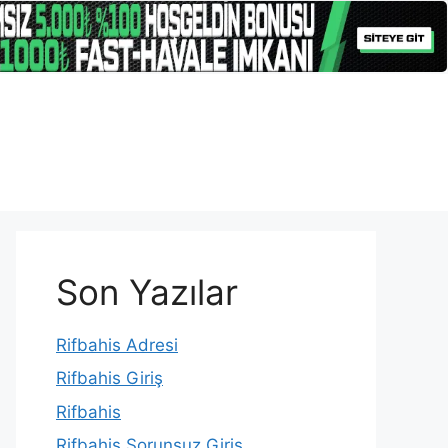
Son Yazılar
Rifbahis Adresi
Rifbahis Giriş
Rifbahis
Rifbahis Sorunsuz Giriş