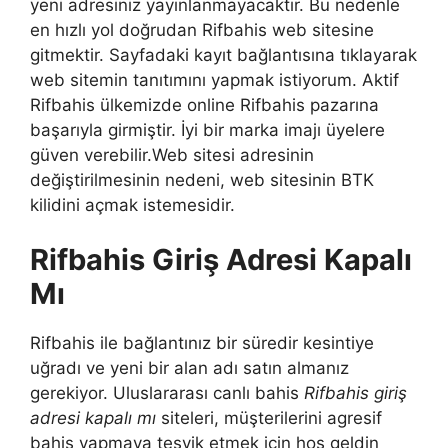
yeni adresiniz yayınlanmayacaktır. Bu nedenle
en hızlı yol doğrudan Rifbahis web sitesine
gitmektir. Sayfadaki kayıt bağlantısına tıklayarak
web sitemin tanıtımını yapmak istiyorum. Aktif
Rifbahis ülkemizde online Rifbahis pazarına
başarıyla girmiştir. İyi bir marka imajı üyelere
güven verebilir.Web sitesi adresinin
değiştirilmesinin nedeni, web sitesinin BTK
kilidini açmak istemesidir.
Rifbahis Giriş Adresi Kapalı
Mı
Rifbahis ile bağlantınız bir süredir kesintiye
uğradı ve yeni bir alan adı satın almanız
gerekiyor. Uluslararası canlı bahis
Rifbahis giriş
adresi kapalı mı
siteleri, müşterilerini agresif
bahis yapmaya teşvik etmek için hoş geldin