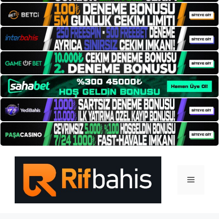
İçeriğe
atla
Menü