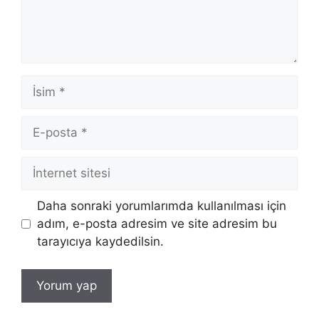
İsim
E-
posta
İnternet
sitesi
Daha sonraki yorumlarımda kullanılması için
adım, e-posta adresim ve site adresim bu
tarayıcıya kaydedilsin.