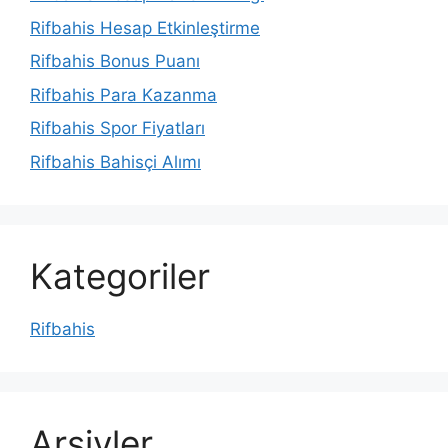
Rifbahis Hesap Etkinleştirme
Rifbahis Bonus Puanı
Rifbahis Para Kazanma
Rifbahis Spor Fiyatları
Rifbahis Bahisçi Alımı
Kategoriler
Rifbahis
Arşivler