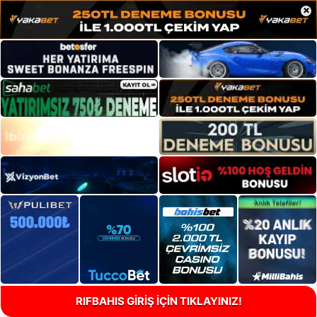
×
RIFBAHIS GİRİŞ İÇİN TIKLAYINIZ!