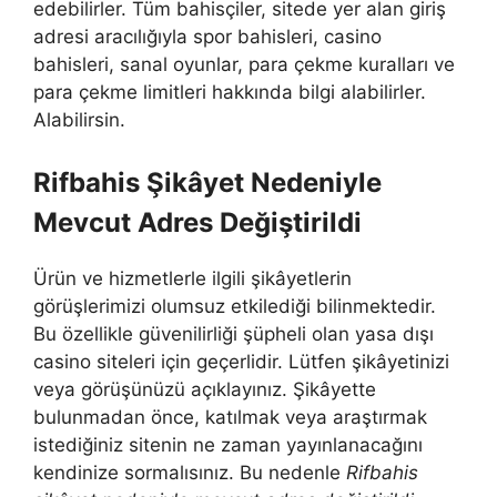
edebilirler. Tüm bahisçiler, sitede yer alan giriş
adresi aracılığıyla spor bahisleri, casino
bahisleri, sanal oyunlar, para çekme kuralları ve
para çekme limitleri hakkında bilgi alabilirler.
Alabilirsin.
Rifbahis Şikâyet Nedeniyle
Mevcut Adres Değiştirildi
Ürün ve hizmetlerle ilgili şikâyetlerin
görüşlerimizi olumsuz etkilediği bilinmektedir.
Bu özellikle güvenilirliği şüpheli olan yasa dışı
casino siteleri için geçerlidir. Lütfen şikâyetinizi
veya görüşünüzü açıklayınız. Şikâyette
bulunmadan önce, katılmak veya araştırmak
istediğiniz sitenin ne zaman yayınlanacağını
kendinize sormalısınız. Bu nedenle
Rifbahis