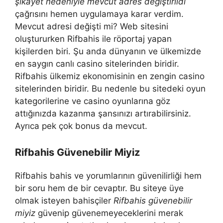
şikâyet nedeniyle mevcut adres değiştirildi
çağrısını hemen uygulamaya karar verdim.
Mevcut adresi değişti mi? Web sitesini
oluştururken Rifbahis ile röportaj yapan
kişilerden biri. Şu anda dünyanın ve ülkemizde
en saygın canlı casino sitelerinden biridir.
Rifbahis ülkemiz ekonomisinin en zengin casino
sitelerinden biridir. Bu nedenle bu sitedeki oyun
kategorilerine ve casino oyunlarına göz
attığınızda kazanma şansınızı artırabilirsiniz.
Ayrıca pek çok bonus da mevcut.
Rifbahis Güvenebilir Miyiz
Rifbahis bahis ve yorumlarının güvenilirliği hem
bir soru hem de bir cevaptır. Bu siteye üye
olmak isteyen bahisçiler
Rifbahis güvenebilir
miyiz
güvenip güvenemeyeceklerini merak