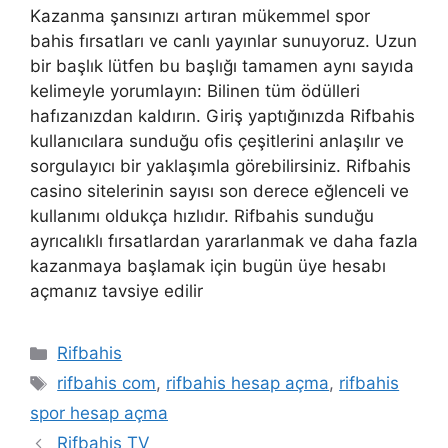
Kazanma şansınızı artıran mükemmel spor
bahis fırsatları ve canlı yayınlar sunuyoruz. Uzun
bir başlık lütfen bu başlığı tamamen aynı sayıda
kelimeyle yorumlayın: Bilinen tüm ödülleri
hafızanızdan kaldırın. Giriş yaptığınızda Rifbahis
kullanıcılara sunduğu ofis çeşitlerini anlaşılır ve
sorgulayıcı bir yaklaşımla görebilirsiniz. Rifbahis
casino sitelerinin sayısı son derece eğlenceli ve
kullanımı oldukça hızlıdır. Rifbahis sunduğu
ayrıcalıklı fırsatlardan yararlanmak ve daha fazla
kazanmaya başlamak için bugün üye hesabı
açmanız tavsiye edilir
Kategoriler
Rifbahis
Etiketler
rifbahis com
,
rifbahis hesap açma
,
rifbahis
spor hesap açma
Rifbahis TV