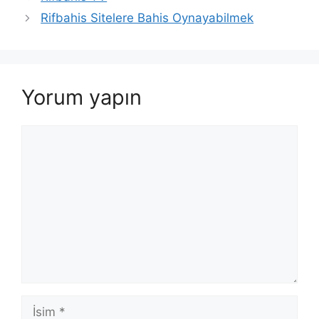
Rifbahis Sitelere Bahis Oynayabilmek
Yorum yapın
Yorum
İsim