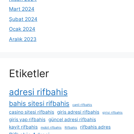
Mart 2024
Şubat 2024
Ocak 2024
Aralık 2023
Etiketler
adresi rifbahis
bahis sitesi rifbahis
canli rifbahis
casino sitesi rifbahis
giris adresi rifbahis
girisi rifbahis
giris yap rifbahis
güncel adresi rifbahis
kayit rifbahis
rifbahis adres
mobil rifbahis
Rifbahis