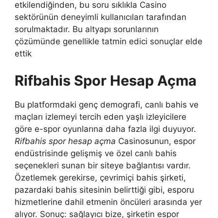
etkilendiğinden, bu soru sıklıkla Casino
sektörünün deneyimli kullanıcıları tarafından
sorulmaktadır. Bu altyapı sorunlarının
çözümünde genellikle tatmin edici sonuçlar elde
ettik
Rifbahis Spor Hesap Açma
Bu platformdaki genç demografi, canlı bahis ve
maçları izlemeyi tercih eden yaşlı izleyicilere
göre e-spor oyunlarına daha fazla ilgi duyuyor.
Rifbahis spor hesap açma
Casinosunun, espor
endüstrisinde gelişmiş ve özel canlı bahis
seçenekleri sunan bir siteye bağlantısı vardır.
Özetlemek gerekirse, çevrimiçi bahis şirketi,
pazardaki bahis sitesinin belirttiği gibi, esporu
hizmetlerine dahil etmenin öncüleri arasında yer
alıyor. Sonuç: sağlayıcı bize, şirketin espor