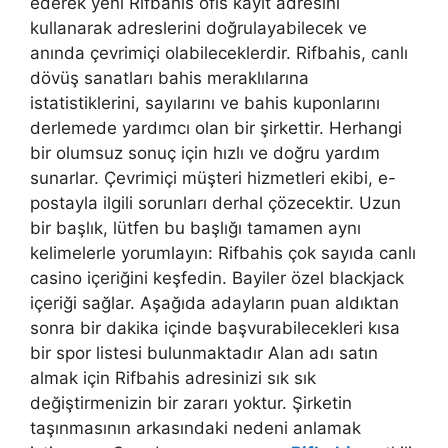
ederek yeni Rifbahis ofis kayıt adresini
kullanarak adreslerini doğrulayabilecek ve
anında çevrimiçi olabileceklerdir. Rifbahis, canlı
dövüş sanatları bahis meraklılarına
istatistiklerini, sayılarını ve bahis kuponlarını
derlemede yardımcı olan bir şirkettir. Herhangi
bir olumsuz sonuç için hızlı ve doğru yardım
sunarlar. Çevrimiçi müşteri hizmetleri ekibi, e-
postayla ilgili sorunları derhal çözecektir. Uzun
bir başlık, lütfen bu başlığı tamamen aynı
kelimelerle yorumlayın: Rifbahis çok sayıda canlı
casino içeriğini keşfedin. Bayiler özel blackjack
içeriği sağlar. Aşağıda adayların puan aldıktan
sonra bir dakika içinde başvurabilecekleri kısa
bir spor listesi bulunmaktadır Alan adı satın
almak için Rifbahis adresinizi sık sık
değiştirmenizin bir zararı yoktur. Şirketin
taşınmasının arkasındaki nedeni anlamak