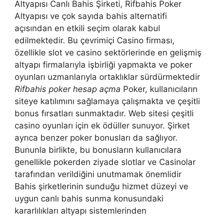
Altyapısı Canlı Bahis Şirketi, Rifbahis Poker
Altyapısı ve çok sayıda bahis alternatifi
açısından en etkili seçim olarak kabul
edilmektedir. Bu çevrimiçi Casino firması,
özellikle slot ve casino sektörlerinde en gelişmiş
altyapı firmalarıyla işbirliği yapmakta ve poker
oyunları uzmanlarıyla ortaklıklar sürdürmektedir
Rifbahis poker hesap açma
Poker, kullanıcıların
siteye katılımını sağlamaya çalışmakta ve çeşitli
bonus fırsatları sunmaktadır. Web sitesi çeşitli
casino oyunları için ek ödüller sunuyor. Şirket
ayrıca benzer poker bonusları da sağlıyor.
Bununla birlikte, bu bonusların kullanıcılara
genellikle pokerden ziyade slotlar ve Casinolar
tarafından verildiğini unutmamak önemlidir
Bahis şirketlerinin sunduğu hizmet düzeyi ve
uygun canlı bahis sunma konusundaki
kararlılıkları altyapı sistemlerinden