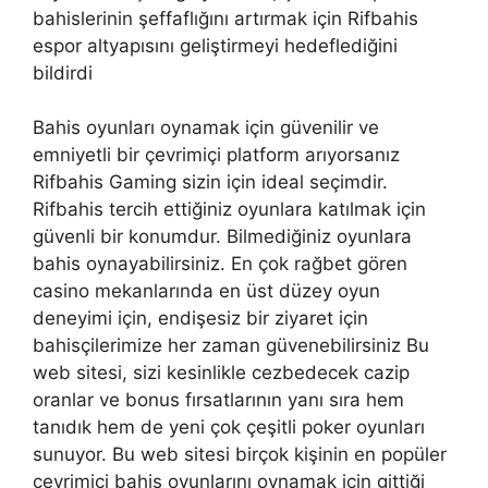
bahislerinin şeffaflığını artırmak için Rifbahis
espor altyapısını geliştirmeyi hedeflediğini
bildirdi
Bahis oyunları oynamak için güvenilir ve
emniyetli bir çevrimiçi platform arıyorsanız
Rifbahis Gaming sizin için ideal seçimdir.
Rifbahis tercih ettiğiniz oyunlara katılmak için
güvenli bir konumdur. Bilmediğiniz oyunlara
bahis oynayabilirsiniz. En çok rağbet gören
casino mekanlarında en üst düzey oyun
deneyimi için, endişesiz bir ziyaret için
bahisçilerimize her zaman güvenebilirsiniz Bu
web sitesi, sizi kesinlikle cezbedecek cazip
oranlar ve bonus fırsatlarının yanı sıra hem
tanıdık hem de yeni çok çeşitli poker oyunları
sunuyor. Bu web sitesi birçok kişinin en popüler
çevrimiçi bahis oyunlarını oynamak için gittiği