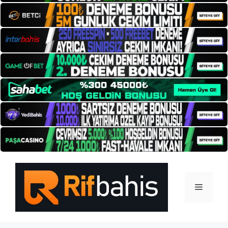
İçeriğe
atla
Menü