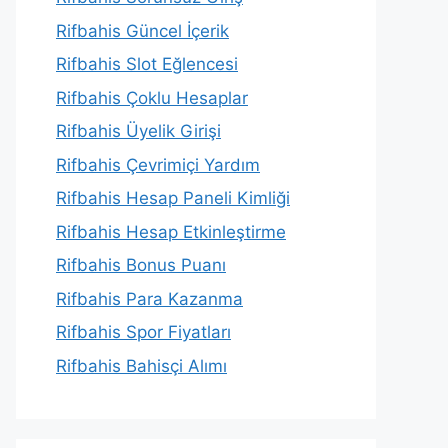
Rifbahis Güncel İçerik
Rifbahis Slot Eğlencesi
Rifbahis Çoklu Hesaplar
Rifbahis Üyelik Girişi
Rifbahis Çevrimiçi Yardım
Rifbahis Hesap Paneli Kimliği
Rifbahis Hesap Etkinleştirme
Rifbahis Bonus Puanı
Rifbahis Para Kazanma
Rifbahis Spor Fiyatları
Rifbahis Bahisçi Alımı