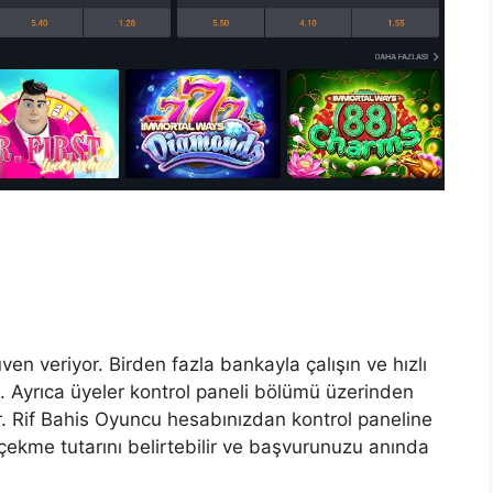
üven veriyor. Birden fazla bankayla çalışın ve hızlı
. Ayrıca üyeler kontrol paneli bölümü üzerinden
er. Rif Bahis Oyuncu hesabınızdan kontrol paneline
a çekme tutarını belirtebilir ve başvurunuzu anında